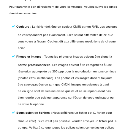
Pour garantir le bon déroulement de votre commande, veuillez suivre les lignes
directrices suivantes :
Couleurs :
Le fichier doit être en couleur CMJN et non RVB. Les couleurs
ne correspondent pas exactement. Elles seront différentes de ce que
vous voyez à l'écran. Ceci est dû aux différentes résolutions de chaque
écran.
Photos et images :
Toutes les photos et images doivent être d'une
la
norme professionnelle.
Les images doivent être enregistrées à une
résolution appropriée de 300
ppp
pour la reproduction en tons continus
(photos et/ou illustrations). Les photos et les images doivent toujours
être sauvegardées en tant que
CMJN
. Images enregistrées à partir
de
en ligne
sont de très mauvaise qualité et ne se reproduisent pas
bien, quelle que soit leur apparence sur l'écran de votre ordinateur ou
de votre téléphone.
Soumission de fichiers :
Nous préférons un fichier pdf (1 fichier pour
chaque côté). Si ce n'est pas possible, veuillez envoyer un fichier psd, ai
ou eps. Veillez à ce que toutes les polices soient converties en polices