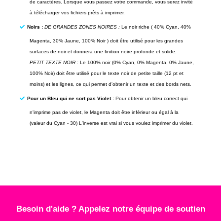
de caractères. Lorsque vous passez votre commande, vous serez invité
à télécharger vos fichiers prêts à imprimer.
Noirs :
DE GRANDES ZONES NOIRES :
Le noir riche ( 40% Cyan, 40%
Magenta, 30% Jaune, 100% Noir ) doit être utilisé pour les grandes
surfaces de noir et donnera une finition noire profonde et solide.
PETIT TEXTE NOIR :
Le 100% noir (0% Cyan, 0% Magenta, 0% Jaune,
100% Noir) doit être utilisé pour le texte noir de petite taille (12 pt et
moins) et les lignes, ce qui permet d'obtenir un texte et des bords nets.
Pour un Bleu qui ne sort pas Violet :
Pour obtenir un bleu correct qui
n'imprime pas de violet, le Magenta doit être inférieur ou égal à la
(valeur du Cyan - 30) L'inverse est vrai si vous voulez imprimer du violet.
Besoin d'aide ? Appelez notre équipe de soutien