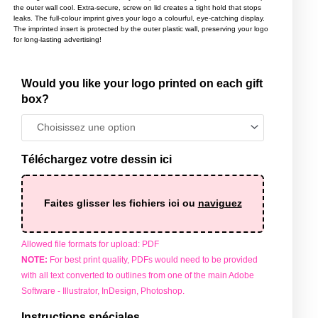
the outer wall cool. Extra-secure, screw on lid creates a tight hold that stops
leaks. The full-colour imprint gives your logo a colourful, eye-catching display.
The imprinted insert is protected by the outer plastic wall, preserving your logo
for long-lasting advertising!
Would you like your logo printed on each gift
quantité
box?
de
Travel
Mugs
Téléchargez votre dessin ici
Faites glisser les fichiers ici ou
naviguez
Allowed file formats for upload: PDF
NOTE:
For best print quality, PDFs would need to be provided
with all text converted to outlines from one of the main Adobe
Software - Illustrator, InDesign, Photoshop.
Instructions spéciales