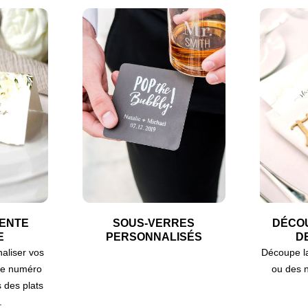
TENTE
SOUS-VERRES
DÉCO
E
PERSONNALISÉS
D
aliser vos
Découpe l
 le numéro
ou des n
s des plats
.