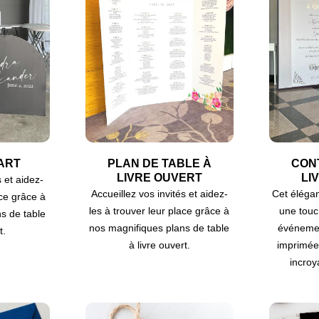
ART
PLAN DE TABLE À
CON
LIVRE OUVERT
LI
s et aidez-
Accueillez vos invités et aidez-
Cet élégan
ace grâce à
les à trouver leur place grâce à
une touc
s de table
nos magnifiques plans de table
événemen
t.
à livre ouvert.
imprimée 
incroy