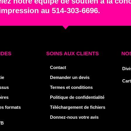
lez notre équipe de soutien à la con
'impression au 514-303-6696.
IDES
SOINS AUX CLIENTS
NOS
Contact
Divi
ie
Demander un devis
Car
ssus
Termes et conditions
ires
Politique de confidentialité
es formats
Téléchargement de fichiers
Donnez-nous votre avis
VB