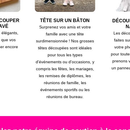
ÉCOUPER
TÊTE SUR UN BÂTON
DÉCOU
AVÉ
N
Surprenez vos amis et votre
 élégants,
Les déco
famille avec une tête
 que vos
faites s
surdimensionnée ! Nos grosses
iser encore
votre ph
têtes découpées sont idéales
pour toute
pour tous les types
prenons v
d'événements ou d'occasions, y
un panne
compris les fêtes, les mariages,
les remises de diplômes, les
réunions de famille, les
événements sportifs ou les
réunions de bureau.