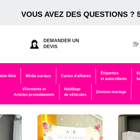
VOUS AVEZ DES QUESTIONS ? 5
DEMANDER UN
DEVIS
Étiquettes
E
tion Web
Média sociaux
Cartes d'affaires
et autocollants
b
Vêtements et
Habillage
Division mariage
Articles promotionnels
de véhicules