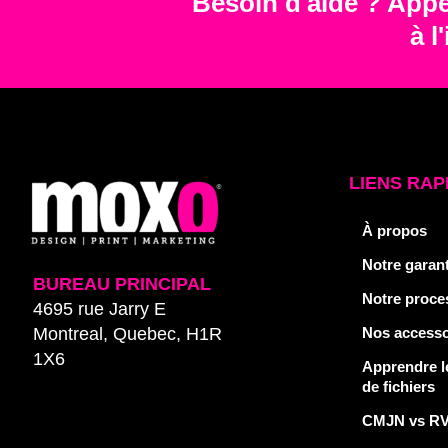
Besoin d'aide ? Appe
à l
LIENS RAP
À propos
Notre garant
BUREAU PRINCIPAL
Notre proce
4695 rue Jarry E
Nos accesso
Montreal, Quebec, H1R
1X6
Apprendre l
de fichiers
CMJN vs R