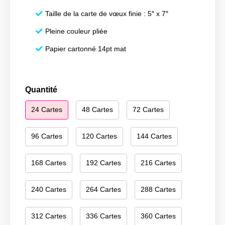
Taille de la carte de vœux finie : 5″ x 7″
Pleine couleur pliée
Papier cartonné 14pt mat
quantité
Quantité
de
24 Cartes
48 Cartes
72 Cartes
Season's
Greetings
154
96 Cartes
120 Cartes
144 Cartes
168 Cartes
192 Cartes
216 Cartes
240 Cartes
264 Cartes
288 Cartes
312 Cartes
336 Cartes
360 Cartes