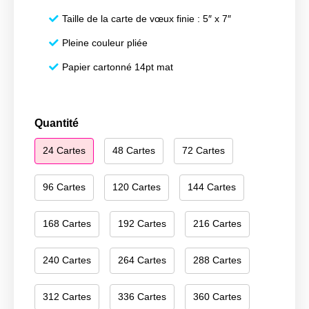
Taille de la carte de vœux finie : 5″ x 7″
Pleine couleur pliée
Papier cartonné 14pt mat
quantité
Quantité
de
24 Cartes
48 Cartes
72 Cartes
Season's
Greetings
133
96 Cartes
120 Cartes
144 Cartes
168 Cartes
192 Cartes
216 Cartes
240 Cartes
264 Cartes
288 Cartes
312 Cartes
336 Cartes
360 Cartes