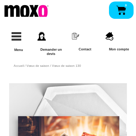
Aller
0
Pan
au
contenu
Contact
Mon compte
Demander un
Menu
devis
Accueil
/
Vœux de saison
/ Vœux de saison 130