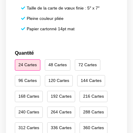
Taille de la carte de vœux finie : 5″ x 7″
Pleine couleur pliée
Papier cartonné 14pt mat
quantité
Quantité
de
24 Cartes
48 Cartes
72 Cartes
Season's
Greetings
130
96 Cartes
120 Cartes
144 Cartes
168 Cartes
192 Cartes
216 Cartes
240 Cartes
264 Cartes
288 Cartes
312 Cartes
336 Cartes
360 Cartes