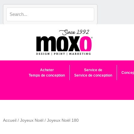
Aller
au
contenu
Acheter
Service de
Concep
Temps de conception
Service de conception
Accueil
/
Joyeux Noël
/ Joyeux Noël 180