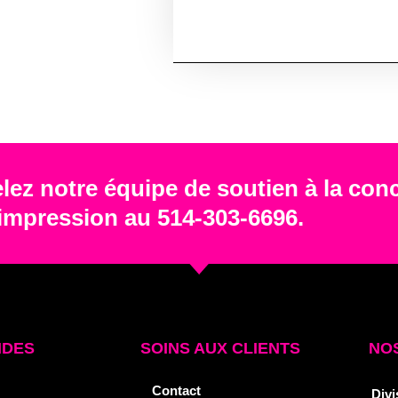
lez notre équipe de soutien à la con
'impression au 514-303-6696.
IDES
SOINS AUX CLIENTS
NOS
Contact
Divi