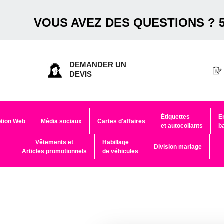
VOUS AVEZ DES QUESTIONS ? 5
DEMANDER UN
DEVIS
Étiquettes
E
tion Web
Média sociaux
Cartes d'affaires
et autocollants
b
Vêtements et
Habillage
Division mariage
Articles promotionnels
de véhicules