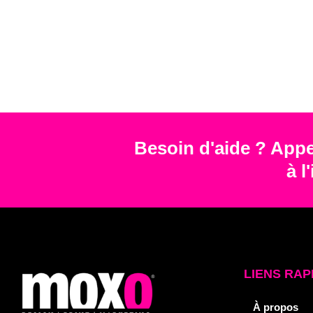
Besoin d'aide ? Appe
à l
LIENS RAP
À propos