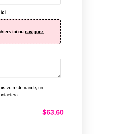
ici
chiers ici ou
naviguez
mis votre demande, un
ontactera.
$63.60