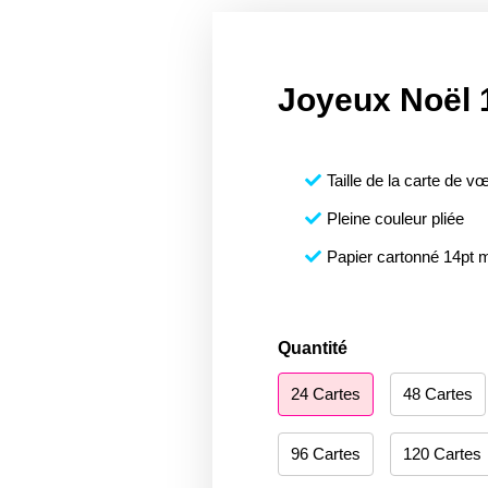
Joyeux Noël 
Taille de la carte de vœ
Pleine couleur pliée
Papier cartonné 14pt 
quantité
Quantité
de
24 Cartes
48 Cartes
Merry
Christmas
180
96 Cartes
120 Cartes