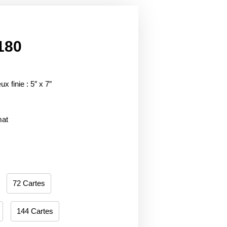
180
ux finie : 5″ x 7″
mat
72 Cartes
144 Cartes