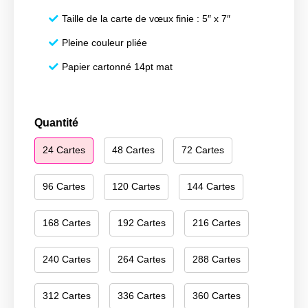
Taille de la carte de vœux finie : 5″ x 7″
Pleine couleur pliée
Papier cartonné 14pt mat
quantité
Quantité
de
24 Cartes
48 Cartes
72 Cartes
Merry
Christmas
126
96 Cartes
120 Cartes
144 Cartes
168 Cartes
192 Cartes
216 Cartes
240 Cartes
264 Cartes
288 Cartes
312 Cartes
336 Cartes
360 Cartes