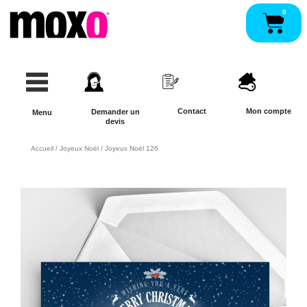
Aller
0
Pan
au
contenu
Contact
Mon compte
Demander un
Menu
devis
Accueil
/
Joyeux Noël
/ Joyeux Noël 126