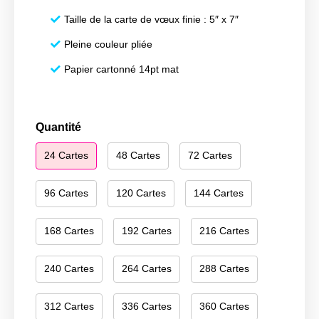
Taille de la carte de vœux finie : 5″ x 7″
Pleine couleur pliée
Papier cartonné 14pt mat
quantité
Quantité
de
24 Cartes
48 Cartes
72 Cartes
Merry
Christmas
096
96 Cartes
120 Cartes
144 Cartes
168 Cartes
192 Cartes
216 Cartes
240 Cartes
264 Cartes
288 Cartes
312 Cartes
336 Cartes
360 Cartes