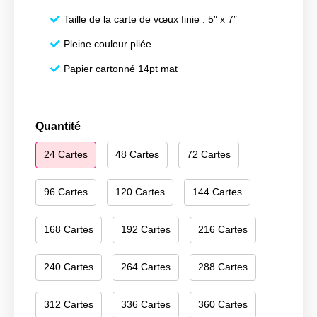
Taille de la carte de vœux finie : 5″ x 7″
Pleine couleur pliée
Papier cartonné 14pt mat
quantité
Quantité
de
24 Cartes
48 Cartes
72 Cartes
Merry
Christmas
094
96 Cartes
120 Cartes
144 Cartes
168 Cartes
192 Cartes
216 Cartes
240 Cartes
264 Cartes
288 Cartes
312 Cartes
336 Cartes
360 Cartes