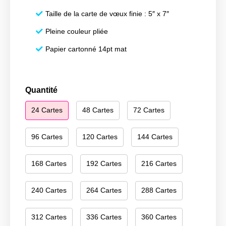
Taille de la carte de vœux finie : 5″ x 7″
Pleine couleur pliée
Papier cartonné 14pt mat
quantité
Quantité
de
24 Cartes
48 Cartes
72 Cartes
Merry
Christmas
057
96 Cartes
120 Cartes
144 Cartes
168 Cartes
192 Cartes
216 Cartes
240 Cartes
264 Cartes
288 Cartes
312 Cartes
336 Cartes
360 Cartes