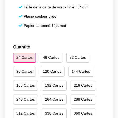
Taille de la carte de vœux finie : 5″ x 7″
Pleine couleur pliée
Papier cartonné 14pt mat
quantité
Quantité
de
24 Cartes
48 Cartes
72 Cartes
Merry
Christmas
056
96 Cartes
120 Cartes
144 Cartes
168 Cartes
192 Cartes
216 Cartes
240 Cartes
264 Cartes
288 Cartes
312 Cartes
336 Cartes
360 Cartes