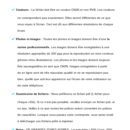
Couleurs :
Le fichier doit être en couleur CMJN et non RVB. Les couleurs
ne correspondent pas exactement. Elles seront différentes de ce que
vous voyez à l'écran. Ceci est dû aux différentes résolutions de chaque
écran.
Photos et images :
Toutes les photos et images doivent être d'une
la
norme professionnelle.
Les images doivent être enregistrées à une
résolution appropriée de 300
ppp
pour la reproduction en tons continus
(photos et/ou illustrations). Les photos et les images doivent toujours
être sauvegardées en tant que
CMJN
. Images enregistrées à partir
de
en ligne
sont de très mauvaise qualité et ne se reproduisent pas
bien, quelle que soit leur apparence sur l'écran de votre ordinateur ou
de votre téléphone.
Soumission de fichiers :
Nous préférons un fichier pdf (1 fichier pour
chaque côté). Si ce n'est pas possible, veuillez envoyer un fichier psd, ai
ou eps. Veillez à ce que toutes les polices soient converties en polices
de caractères. Lorsque vous passez votre commande, vous serez invité
à télécharger vos fichiers prêts à imprimer.
Noirs :
DE GRANDES ZONES NOIRES :
Le noir riche ( 40% Cyan, 40%