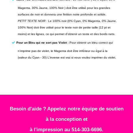
Magenta, 30% Jaune, 100% Noir ) doit être utilisé pour les grandes
surfaces de noir et donnera une finition noire profonde et solide.
PETIT TEXTE NOIR :
Le 100% noir (0% Cyan, 0% Magenta, 0% Jaune,
100% Noir) doit être utilisé pour le texte noir de petite taille (12 pt et
moins) et les lignes, ce qui permet d'obtenir un texte et des bords nets.
Pour un Bleu qui ne sort pas Violet :
Pour obtenir un bleu correct qui
n'imprime pas de violet, le Magenta doit être inférieur ou égal à la
(valeur du Cyan - 30) L'inverse est vrai si vous voulez imprimer du violet.
Besoin d'aide ? Appelez notre équipe de soutien
à la conception et
à l'impression au 514-303-6696.