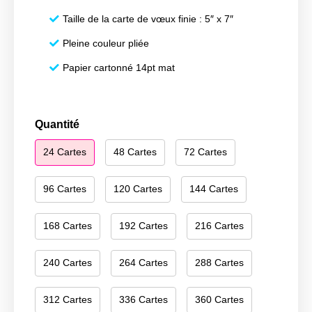
Taille de la carte de vœux finie : 5″ x 7″
Pleine couleur pliée
Papier cartonné 14pt mat
quantité
Quantité
de
24 Cartes
48 Cartes
72 Cartes
Happy
New
Year
96 Cartes
120 Cartes
144 Cartes
084
168 Cartes
192 Cartes
216 Cartes
240 Cartes
264 Cartes
288 Cartes
312 Cartes
336 Cartes
360 Cartes