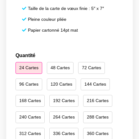
Taille de la carte de vœux finie : 5″ x 7″
Pleine couleur pliée
Papier cartonné 14pt mat
quantité
Quantité
de
24 Cartes
48 Cartes
72 Cartes
Happy
New
Year
96 Cartes
120 Cartes
144 Cartes
026
168 Cartes
192 Cartes
216 Cartes
240 Cartes
264 Cartes
288 Cartes
312 Cartes
336 Cartes
360 Cartes