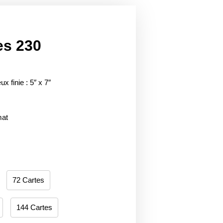
es 230
ux finie : 5″ x 7″
mat
72 Cartes
144 Cartes