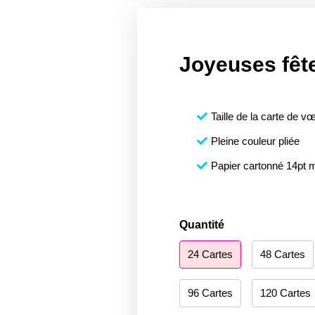
Joyeuses fêt
Taille de la carte de vœ
Pleine couleur pliée
Papier cartonné 14pt 
quantité
Quantité
de
24 Cartes
48 Cartes
Happy
Holidays
230
96 Cartes
120 Cartes