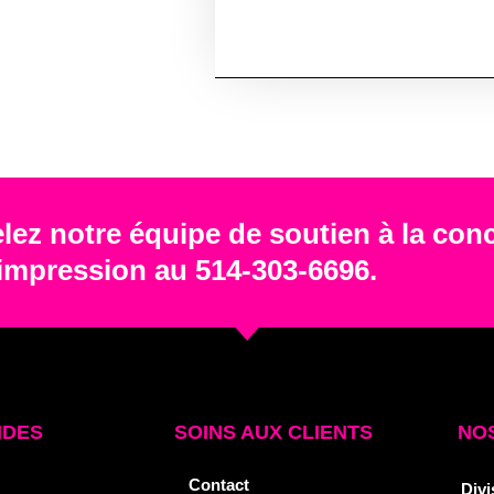
lez notre équipe de soutien à la con
'impression au 514-303-6696.
IDES
SOINS AUX CLIENTS
NOS
Contact
Divi