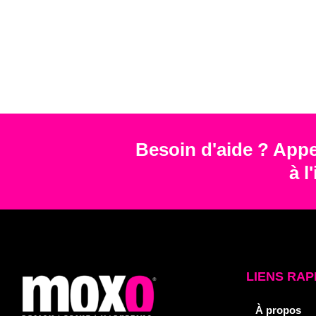
Besoin d'aide ? Appe
à l
LIENS RAP
À propos