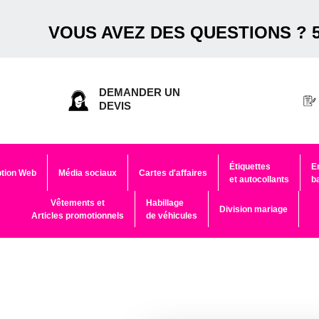
VOUS AVEZ DES QUESTIONS ? 5
DEMANDER UN
DEVIS
Étiquettes
E
tion Web
Média sociaux
Cartes d'affaires
et autocollants
b
Vêtements et
Habillage
Division mariage
Articles promotionnels
de véhicules