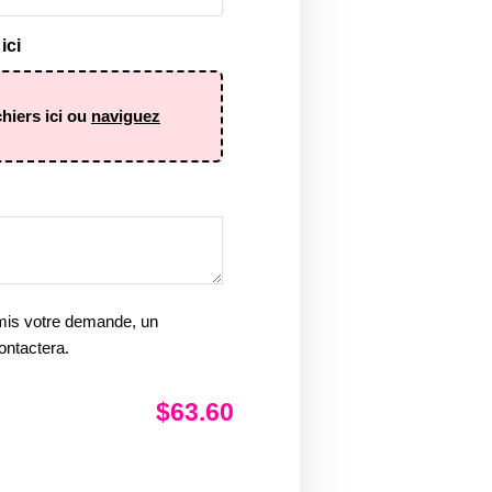
ici
chiers ici ou
naviguez
mis votre demande, un
ontactera.
$63.60