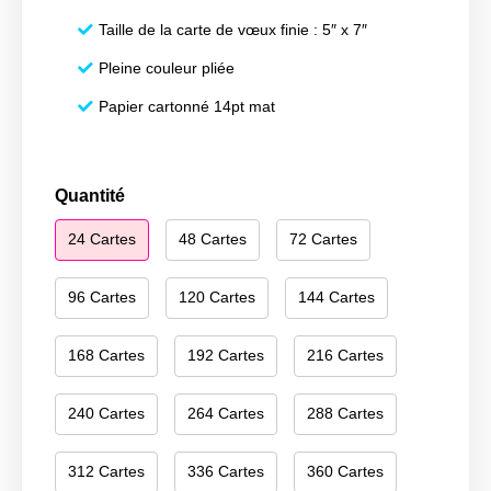
Taille de la carte de vœux finie : 5″ x 7″
Pleine couleur pliée
Papier cartonné 14pt mat
quantité
Quantité
de
24 Cartes
48 Cartes
72 Cartes
Happy
Holidays
221
96 Cartes
120 Cartes
144 Cartes
168 Cartes
192 Cartes
216 Cartes
240 Cartes
264 Cartes
288 Cartes
312 Cartes
336 Cartes
360 Cartes