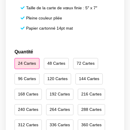
Taille de la carte de vœux finie : 5″ x 7″
Pleine couleur pliée
Papier cartonné 14pt mat
quantité
Quantité
de
24 Cartes
48 Cartes
72 Cartes
Happy
Holidays
186
96 Cartes
120 Cartes
144 Cartes
168 Cartes
192 Cartes
216 Cartes
240 Cartes
264 Cartes
288 Cartes
312 Cartes
336 Cartes
360 Cartes