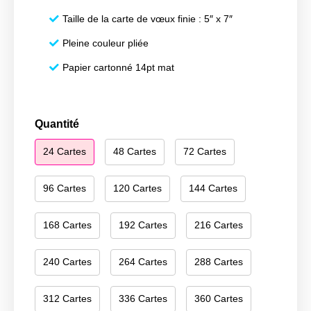
Taille de la carte de vœux finie : 5″ x 7″
Pleine couleur pliée
Papier cartonné 14pt mat
quantité
Quantité
de
24 Cartes
48 Cartes
72 Cartes
Happy
Holidays
104
96 Cartes
120 Cartes
144 Cartes
168 Cartes
192 Cartes
216 Cartes
240 Cartes
264 Cartes
288 Cartes
312 Cartes
336 Cartes
360 Cartes