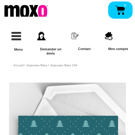
Aller
0
Pan
au
contenu
Contact
Mon compte
Demander un
Menu
devis
Accueil
/
Joyeuses fêtes
/ Joyeuses fêtes 104