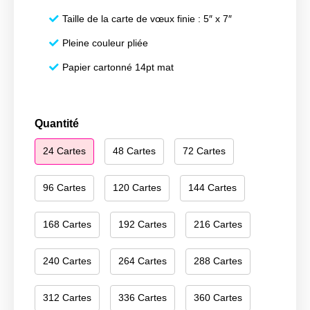
Taille de la carte de vœux finie : 5″ x 7″
Pleine couleur pliée
Papier cartonné 14pt mat
quantité
Quantité
de
24 Cartes
48 Cartes
72 Cartes
Happy
Hanukkah
097
96 Cartes
120 Cartes
144 Cartes
168 Cartes
192 Cartes
216 Cartes
240 Cartes
264 Cartes
288 Cartes
312 Cartes
336 Cartes
360 Cartes