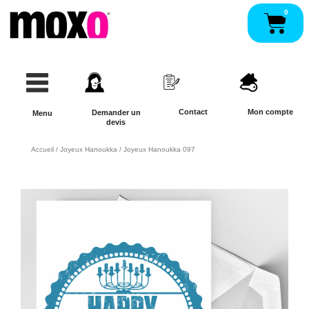
Aller
0
Pan
au
contenu
Contact
Mon compte
Demander un
Menu
devis
Accueil
/
Joyeux Hanoukka
/ Joyeux Hanoukka 097