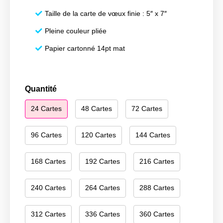
Taille de la carte de vœux finie : 5″ x 7″
Pleine couleur pliée
Papier cartonné 14pt mat
quantité
Quantité
de
24 Cartes
48 Cartes
72 Cartes
Happy
Hanukkah
076
96 Cartes
120 Cartes
144 Cartes
168 Cartes
192 Cartes
216 Cartes
240 Cartes
264 Cartes
288 Cartes
312 Cartes
336 Cartes
360 Cartes