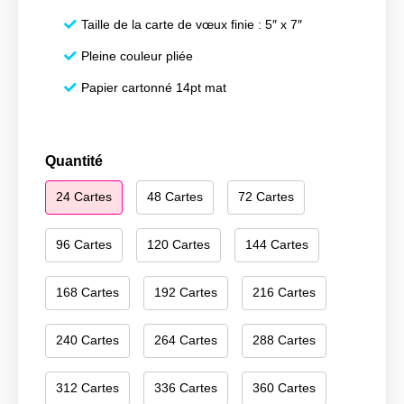
Taille de la carte de vœux finie : 5″ x 7″
Pleine couleur pliée
Papier cartonné 14pt mat
quantité
Quantité
de
24 Cartes
48 Cartes
72 Cartes
Happy
Hanukkah
056
96 Cartes
120 Cartes
144 Cartes
168 Cartes
192 Cartes
216 Cartes
240 Cartes
264 Cartes
288 Cartes
312 Cartes
336 Cartes
360 Cartes