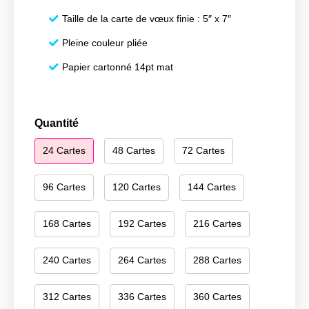
Taille de la carte de vœux finie : 5″ x 7″
Pleine couleur pliée
Papier cartonné 14pt mat
quantité
Quantité
de
24 Cartes
48 Cartes
72 Cartes
Happy
Hanukkah
039
96 Cartes
120 Cartes
144 Cartes
168 Cartes
192 Cartes
216 Cartes
240 Cartes
264 Cartes
288 Cartes
312 Cartes
336 Cartes
360 Cartes