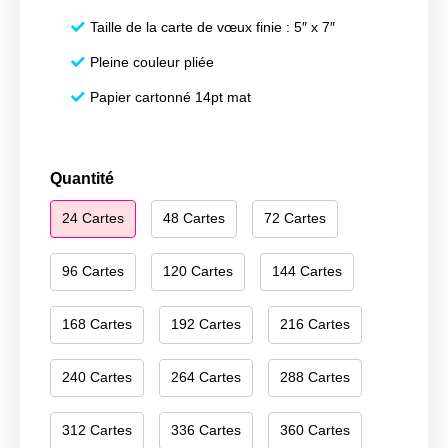
Taille de la carte de vœux finie : 5″ x 7″
Pleine couleur pliée
Papier cartonné 14pt mat
quantité
Quantité
de
24 Cartes
48 Cartes
72 Cartes
Happy
Hanukkah
004
96 Cartes
120 Cartes
144 Cartes
168 Cartes
192 Cartes
216 Cartes
240 Cartes
264 Cartes
288 Cartes
312 Cartes
336 Cartes
360 Cartes