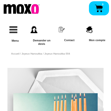
Aller
0
Pan
au
contenu
Contact
Mon compte
Demander un
Menu
devis
Accueil
/
Joyeux Hanoukka
/ Joyeux Hanoukka 004