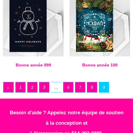
Bonne année 099
Bonne année 100
←
1
2
3
…
6
7
8
9
Besoin d'aide ? Appelez notre équipe de soutien
à la conception et